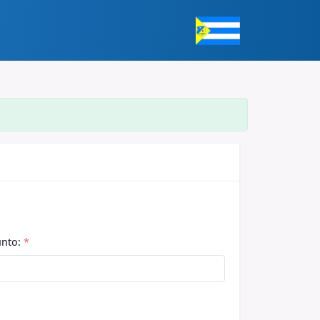
unto:
*